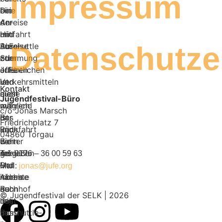
Impressum
bei
Die
eine
der
An-
Anreise
Hinfahrt
und
mit
Datenschutze
JuFe-
Abreise
Busshuttle
Stimmung
zum
oder
erleben
JuFe
öffentlichen
und
ist
Verkehrsmitteln
Kontakt
diese
auch
nicht
Jugendfestival-Büro
während
mit
möglich
c/o Jonas Marsch
der
Bus
ist,
Friedrichplatz 7
Rückfahrt
und
kann
04860 Torgau
weiter
Bahn
die
genießen
möglich.
An-
Tel: 0176 – 36 00 59 63
–
Der
und
Mail:
jonas@jufe.org
indem
nächste
Abreise
du
Bahnhof
auch
© Jugendfestival der SELK | 2026
das
liegt
mit
Busshuttle-
in
dem